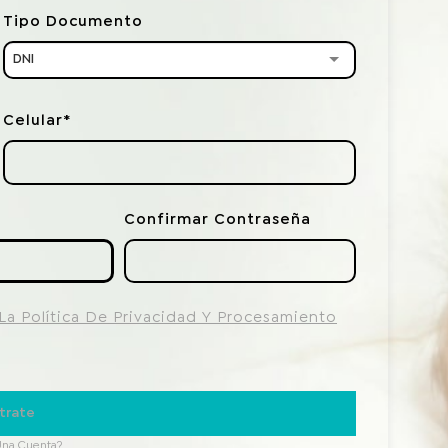
Tipo Documento
DNI
Celular*
Confirmar Contraseña
La Política De Privacidad Y Procesamiento
trate
Una Cuenta?