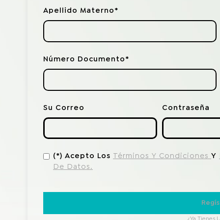
Apellido Materno*
Número Documento*
Su Correo
Contraseña
(*) Acepto Los
Términos Y Condiciones
Y
De Datos.
Regís
¿Ya Tienes 