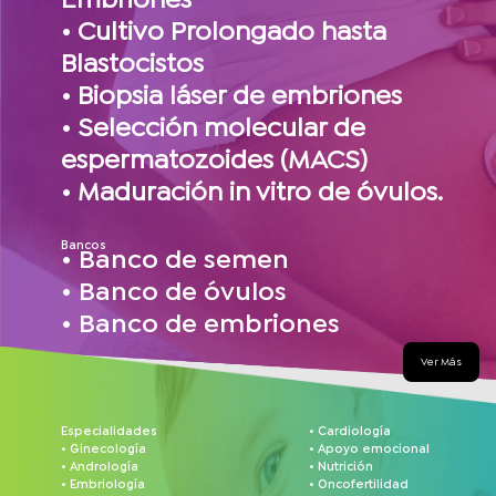
Embriones
• Cultivo Prolongado hasta
Blastocistos
• Biopsia láser de embriones
• Selección molecular de
espermatozoides (MACS)
• Maduración in vitro de óvulos.
Bancos
• Banco de semen
• Banco de óvulos
• Banco de embriones
Ver Más
Especialidades
• Cardiología
• Ginecología
• Apoyo emocional
• Andrología
• Nutrición
• Embriología
• Oncofertilidad