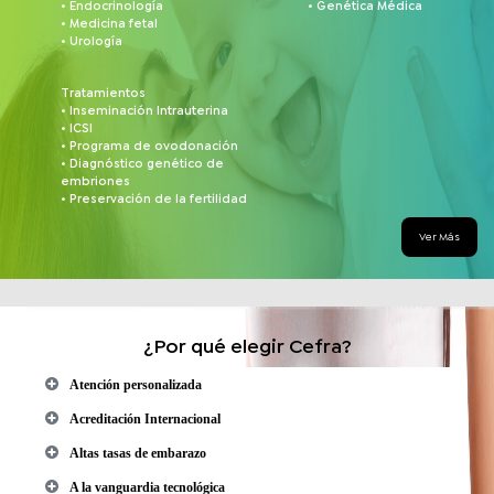
• Endocrinología
• Genética Médica
• Medicina fetal
• Urología
Tratamientos
• Inseminación Intrauterina
• ICSI
• Programa de ovodonación
• Diagnóstico genético de
embriones
• Preservación de la fertilidad
Ver Más
¿Por qué elegir Cefra?
Atención personalizada
Acreditación Internacional
Altas tasas de embarazo
A la vanguardia tecnológica