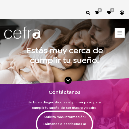
0
0
Estás muy cerca de
cumplir tu sueño.
Contáctanos
Un buen diagnóstico es el primer paso para
cumplir tu sueño de ser madre y padre.
Solicita más información:
Llámanos o escríbenos al