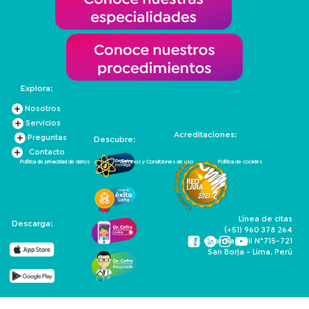
Explora:
Nosotros
Servicios
Acreditaciones:
Preguntas
Descubre:
Contacto
Política de privacidad de datos
Términos y Condiciones de uso
Política de cookies
Línea de citas
Descarga:
(+51) 960 378 264
Av. Guardia Civil N°715-721
San Borja - Lima, Perú