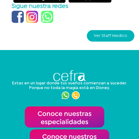
Sigue nuestra redes
Ver Staff Medico
Estas en un lugar donde tus sueños comienzan a suceder.
Porque no toda la magia está en Disney.