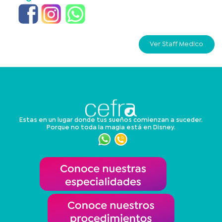
Ver Staff Medico
Estas en un lugar donde tus sueños comienzan a suceder.
Porque no toda la magia está en Disney.